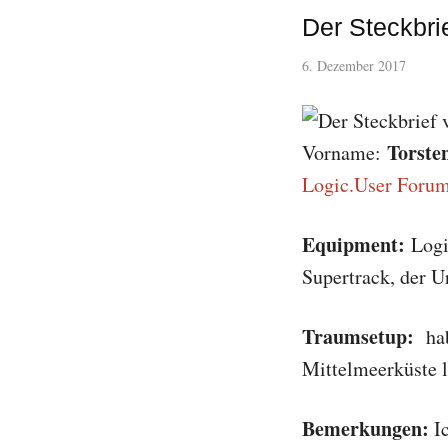
Der Steckbri
6. Dezember 2017
Torste
Vorname:
Logic.User Foru
Equipment:
Logi
Supertrack, der U
Traumsetup:
hab
Mittelmeerküste l
Bemerkungen:
Ic