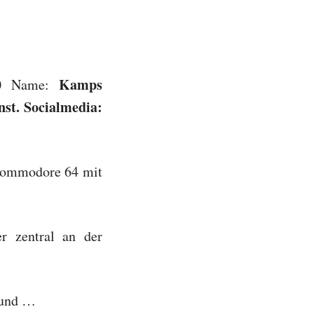
Kamps
Name:
nst. Socialmedia:
Commodore 64 mit
r zentral an der
 und …