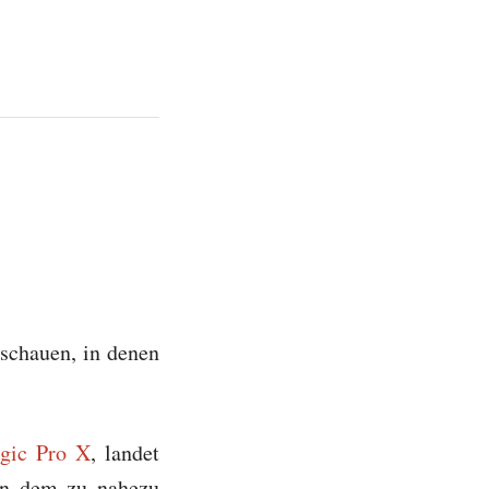
schauen, in denen
gic Pro X
, landet
in dem zu nahezu