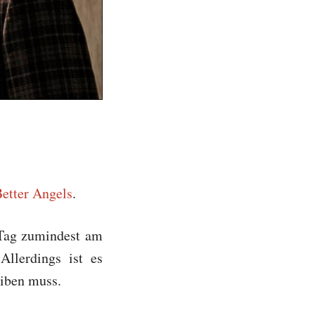
etter Angels
.
 Tag zumindest am
llerdings ist es
eiben muss.