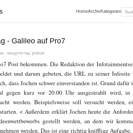
s
Home
Archiv
Kategorien
 - Galileo auf Pro7
us
·
macgyver-tag
,
podcast
ro7 Post bekommen. Die Redaktion der Infotainmentse
eldet und darum gebeten, die URL zu seiner Infosite v
ch, dass Jochen schwer einverstanden ist. Grund dafür i
hl gegen kurz vor 20:00 Uhr ausgestrahlt wird, 
cht werden. Beispielsweise soll versucht werden, e
tarten. < Außerdem erklärt Jochen heute die Anforder
Ideenwettbewerbs gestellt werden, an dem wir komm
nehmen werden. Das ist eine richtig knifflige Aufgabe,