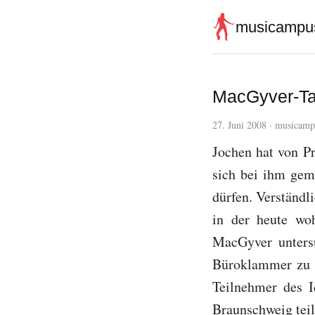
musicampu
MacGyver-Tag
27. Juni 2008
·
musicamp
Jochen hat von P
sich bei ihm gem
dürfen. Verständli
in der heute wo
MacGyver untersu
Büroklammer zu s
Teilnehmer des 
Braunschweig teil