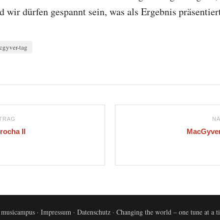
d wir dürfen gespannt sein, was als Ergebnis präsentier
cgyver-tag
ITRAG
NÄ
rocha II
MacGyver-
 musicampus ·
Impressum
·
Datenschutz
· Changing the world – one tune at a 