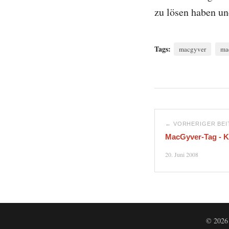
zu lösen haben un
Tags:
macgyver
ma
← VORHERIGER BE
MacGyver-Tag - K
20. Juni 2008
© 2026