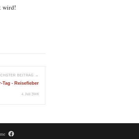
t wird!
CHSTER BEITRAG →
Tag - Reisefieber
4. Juli 2008
time