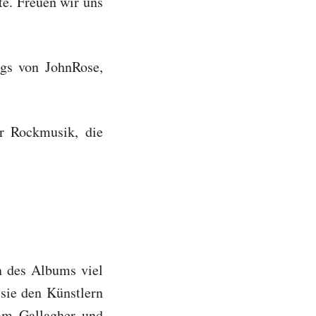
te. Freuen wir uns
ngs von JohnRose,
r Rockmusik, die
n des Albums viel
 sie den Künstlern
am Gallagher und