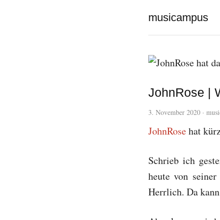
musicampus
JohnRose | W
3. November 2020
·
musi
JohnRose
hat kür
Schrieb ich gest
heute von seiner
Herrlich. Da kann