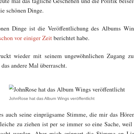
eute mal das tägliche Geschehen und die Politik beisei
die schönen Dinge.
önen Dinge ist die Veröffentlichung des Albums Wi
schon vor einiger Zeit
berichtet habe.
ruckt wieder mit seinem ungewöhnlichen Zugang zu
 das andere Mal überrascht.
JohnRose hat das Album Wings veröffentlicht
t es auch seine einprägsame Stimme, die mir das Höre
eiche zu ziehen ist per se immer so eine Sache, weil
erecht werden. Aber mich erinnert die Stimme an Li