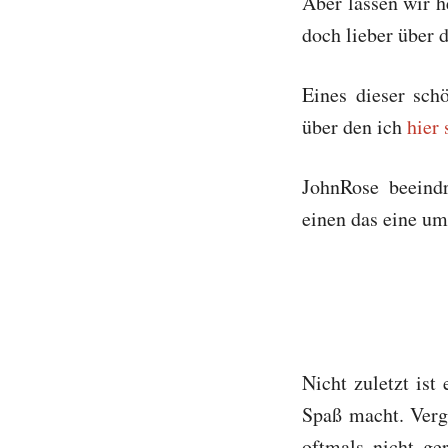
Aber lassen wir h
doch lieber über 
Eines dieser sch
über den ich
hier 
JohnRose beeind
einen das eine um
Nicht zuletzt is
Spaß macht. Vergl
oftmals nicht g