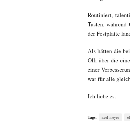
Routiniert, talen
Tasten, während O
der Festplatte lan
Als hätten die be
Olli über die ein
einer Verbesserun
war für alle gleic
Ich liebe es.
Tags:
axel-meyer
o