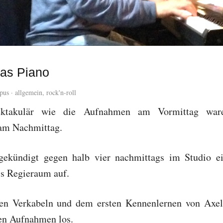
Das Piano
pus
·
allgemein
,
rock'n-roll
ktakulär wie die Aufnahmen am Vormittag waren
am Nachmittag.
gekündigt gegen halb vier nachmittags im Studio e
is Regieraum auf.
en Verkabeln und dem ersten Kennenlernen von Axe
den Aufnahmen los.