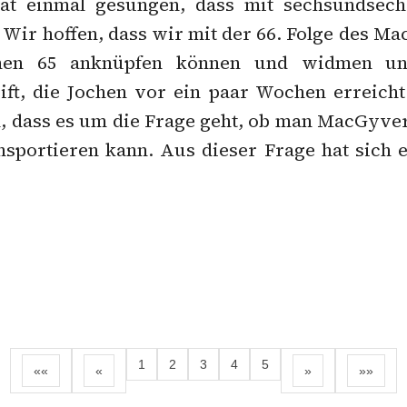
at einmal gesungen, dass mit sechsundsech
 Wir hoffen, dass wir mit der 66. Folge des M
nen 65 anknüpfen können und widmen un
ft, die Jochen vor ein paar Wochen erreicht 
, dass es um die Frage geht, ob man MacGyver 
sportieren kann. Aus dieser Frage hat sich 
1
2
3
4
5
««
«
»
»»