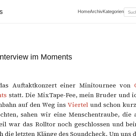
s
Home
Archiv
Kategorien
Interview im Moments
das Auftaktkonzert einer Minitournee von
ts
statt. Die MixTape-Fee, mein Bruder und 
enbahn auf den Weg ins
Viertel
und schon kurz
chten, sahen wir eine Menschentraube, die a
eil war das Rolltor noch geschlossen und be
h die letzten Klänge des Soundcheck. Um uns d