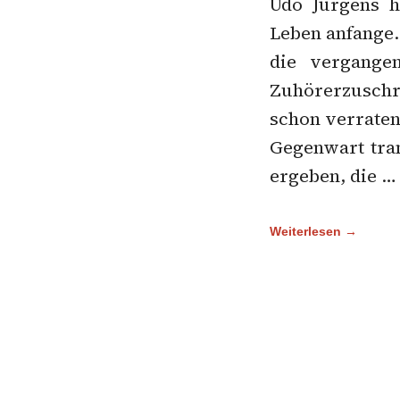
Udo Jürgens h
Leben anfange.
die vergange
Zuhörerzuschri
schon verraten
Gegenwart tran
ergeben, die …
Weiterlesen →